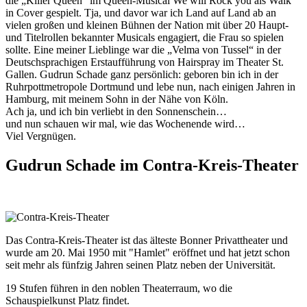
die „Killer Queen“ im Queen-Musical We will Rock you als Walk
in Cover gespielt. Tja, und davor war ich Land auf Land ab an
vielen großen und kleinen Bühnen der Nation mit über 20 Haupt-
und Titelrollen bekannter Musicals engagiert, die Frau so spielen
sollte. Eine meiner Lieblinge war die „Velma von Tussel“ in der
Deutschsprachigen Erstaufführung von Hairspray im Theater St.
Gallen. Gudrun Schade ganz persönlich: geboren bin ich in der
Ruhrpottmetropole Dortmund und lebe nun, nach einigen Jahren in
Hamburg, mit meinem Sohn in der Nähe von Köln.
Ach ja, und ich bin verliebt in den Sonnenschein…
und nun schauen wir mal, wie das Wochenende wird…
Viel Vergnügen.
Gudrun Schade im Contra-Kreis-Theater
Das Contra-Kreis-Theater ist das älteste Bonner Privattheater und
wurde am 20. Mai 1950 mit "Hamlet" eröffnet und hat jetzt schon
seit mehr als fünfzig Jahren seinen Platz neben der Universität.
19 Stufen führen in den noblen Theaterraum, wo die
Schauspielkunst Platz findet.