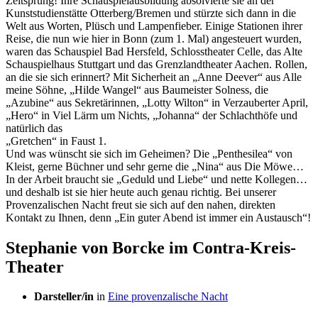
Zeitsprung! Ihre Schauspielausbildung absolvierte sie an der
Kunststudienstätte Otterberg/Bremen und stürzte sich dann in die
Welt aus Worten, Plüsch und Lampenfieber. Einige Stationen ihrer
Reise, die nun wie hier in Bonn (zum 1. Mal) angesteuert wurden,
waren das Schauspiel Bad Hersfeld, Schlosstheater Celle, das Alte
Schauspielhaus Stuttgart und das Grenzlandtheater Aachen. Rollen,
an die sie sich erinnert? Mit Sicherheit an „Anne Deever“ aus Alle
meine Söhne, „Hilde Wangel“ aus Baumeister Solness, die
„Azubine“ aus Sekretärinnen, „Lotty Wilton“ in Verzauberter April,
„Hero“ in Viel Lärm um Nichts, ­„Johanna“ der Schlachthöfe und
natürlich das
„Gretchen“ in Faust 1.
Und was wünscht sie sich im Geheimen? Die „Penthesilea“ von
Kleist, gerne Büchner und sehr gerne die „Nina“ aus Die Möwe…
In der Arbeit braucht sie „Geduld und Liebe“ und ­nette Kollegen…
und deshalb ist sie hier heute auch genau richtig. Bei unserer
Provenzalischen Nacht freut sie sich auf den nahen, direkten
Kontakt zu ­Ihnen, denn „Ein guter Abend ist immer ein Austausch“!
Stephanie von Borcke im Contra-Kreis-
Theater
Darsteller/in
in
Eine provenzalische Nacht