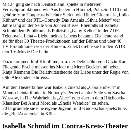
Mit 24 ging sie nach Deutschland, spielte in mehreren
Fernsehproduktionen wie Aus heiterem Himmel, Polizeiruf 110 und
gehörte zum Hauptcast beliebter Serien wie Hinter Gittern als „Lollo
Kühne“ und der RTL–Comedy Das Amt als „Silvia Meier“ vier
Jahre lang an der Seite von Jochen Busse. Ebenfalls ist Isabella
Schmid dem Publikum als Polizistin „Gaby Keller“ in der ZDF-
Telenovela Lena – Liebe meines Lebens bekannt. Bis heute stand
sie für über 30 Theater-Produktionen auf der Bühne und über 40
TV-Produktionen vor der Kamera. Zuletzt drehte sie für den WDR
den TV-Movie Die Patin.
Dazu kommen fünf Kinofilme, u. a. der Debüt-film von Güzin Kar
Fliegende Fische müssen ins Meer mit Meret Becker und neben
Katja Riemann Die Relativitätstheorie der Liebe unter der Regie von
Otto Alexander Jahrreiss.
Auf der Theaterbühne war Isabella zuletzt als „Cora Hübsch“ in
Mondscheintarif oder in Nobody´s Perfect an der Seite von Sascha
Wussow, in Die Wahrheit als „Alice“ oder aber in dem Hitchcock-
Klassiker Bei Anruf Mord als „Sheila Wendice“ zu sehen.
2013 gründete sie eine eigene Jugend- und Kinderschauspielschule,
die „BellAcademia“ in Köln.
Isabella Schmid im Contra-Kreis-Theater