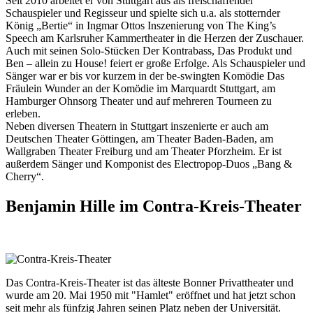
Seit 2010 arbeitet er von Stuttgart aus als freischaffender
Schauspieler und Regisseur und spielte sich u.a. als stotternder
König „Bertie“ in Ingmar Ottos Inszenierung von The King’s
Speech am Karlsruher Kammertheater in die Herzen der Zuschauer.
Auch mit seinen Solo-Stücken Der Kontrabass, Das Produkt und
Ben – allein zu House! feiert er große Erfolge. Als Schauspieler und
Sänger war er bis vor kurzem in der be-swingten Komödie Das
Fräulein Wunder an der Komödie im Marquardt Stuttgart, am
Hamburger Ohnsorg Theater und auf mehreren Tourneen zu
erleben.
Neben diversen Theatern in Stuttgart inszenierte er auch am
Deutschen Theater Göttingen, am Theater Baden-Baden, am
Wallgraben Theater Freiburg und am Theater Pforzheim. Er ist
außerdem Sänger und Komponist des Electropop-Duos „Bang &
Cherry“.
Benjamin Hille im Contra-Kreis-Theater
Das Contra-Kreis-Theater ist das älteste Bonner Privattheater und
wurde am 20. Mai 1950 mit "Hamlet" eröffnet und hat jetzt schon
seit mehr als fünfzig Jahren seinen Platz neben der Universität.