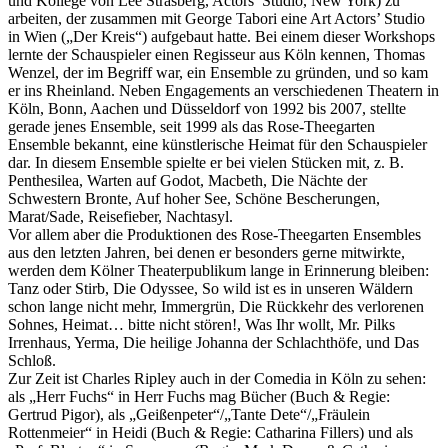
und Kollege von Lee Strasberg, Actors’ Studio, New York) zu
arbeiten, der zusammen mit George Tabori eine Art Actors’ Studio
in Wien („Der Kreis“) aufgebaut hatte. Bei einem dieser Workshops
lernte der Schauspieler einen Regisseur aus Köln kennen, Thomas
Wenzel, der im Begriff war, ein Ensemble zu gründen, und so kam
er ins Rheinland. Neben Engagements an verschiedenen Theatern in
Köln, Bonn, Aachen und Düsseldorf von 1992 bis 2007, stellte
gerade jenes Ensemble, seit 1999 als das Rose-Theegarten
Ensemble bekannt, eine künstlerische Heimat für den Schauspieler
dar. In diesem Ensemble spielte er bei vielen Stücken mit, z. B.
Penthesilea, Warten auf Godot, Macbeth, Die Nächte der
Schwestern Bronte, Auf hoher See, Schöne Bescherungen,
Marat/Sade, Reisefieber, Nachtasyl.
Vor allem aber die Produktionen des Rose-Theegarten Ensembles
aus den letzten Jahren, bei denen er besonders gerne mitwirkte,
werden dem Kölner Theaterpublikum lange in Erinnerung bleiben:
Tanz oder Stirb, Die Odyssee, So wild ist es in unseren Wäldern
schon lange nicht mehr, Immergrün, Die Rückkehr des verlorenen
Sohnes, Heimat… bitte nicht stören!, Was Ihr wollt, Mr. Pilks
Irrenhaus, Yerma, Die heilige Johanna der Schlachthöfe, und Das
Schloß.
Zur Zeit ist Charles Ripley auch in der Comedia in Köln zu sehen:
als „Herr Fuchs“ in Herr Fuchs mag Bücher (Buch & Regie:
Gertrud Pigor), als „Geißenpeter“/„Tante Dete“/„Fräulein
Rottenmeier“ in Heidi (Buch & Regie: Catharina Fillers) und als