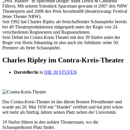
„Prof. Blastov“ in Spaceman (Regie: Mark Down & Catharina
Fillers). Mit seinem ­Solostück Spaceman gewann er 2007 den NRW
Theaterpreis und 2008 den Preis favoriten08 (theaterzwang: Festival
freier Theater NRW).
Seit 1992 hat Charles Ripley als freischaffender Schauspieler bereits
bei 49 Theaterproduktionen mitgespielt unter der Regie von 24
verschiedenen Regisseuren und Regisseurinnen.
Sein Debüt im Contra-Kreis-Theater mit den 39 Stufen unter der
Regie von Horst Johanning ist also auch ein Jubiläum: seine 50.
Premiere als freier Schauspieler.
Charles Ripley im Contra-Kreis-Theater
Darsteller/in
in
DIE 39 STUFEN
Das Contra-Kreis-Theater ist das älteste Bonner Privattheater und
wurde am 20. Mai 1950 mit "Hamlet" eröffnet und hat jetzt schon
seit mehr als fünfzig Jahren seinen Platz neben der Universität.
19 Stufen führen in den noblen Theaterraum, wo die
Schauspielkunst Platz findet.