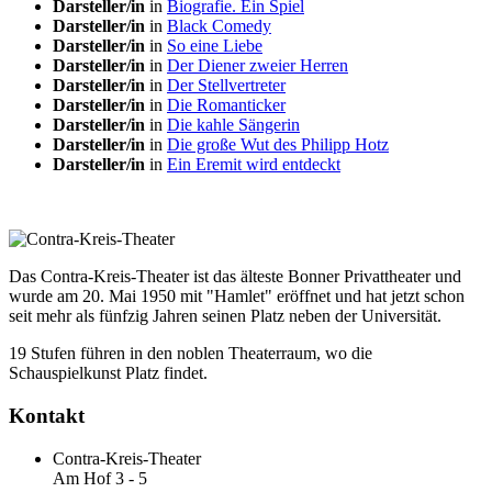
Darsteller/in
in
Biografie. Ein Spiel
Darsteller/in
in
Black Comedy
Darsteller/in
in
So eine Liebe
Darsteller/in
in
Der Diener zweier Herren
Darsteller/in
in
Der Stellvertreter
Darsteller/in
in
Die Romanticker
Darsteller/in
in
Die kahle Sängerin
Darsteller/in
in
Die große Wut des Philipp Hotz
Darsteller/in
in
Ein Eremit wird entdeckt
Das Contra-Kreis-Theater ist das älteste Bonner Privattheater und
wurde am 20. Mai 1950 mit "Hamlet" eröffnet und hat jetzt schon
seit mehr als fünfzig Jahren seinen Platz neben der Universität.
19 Stufen führen in den noblen Theaterraum, wo die
Schauspielkunst Platz findet.
Kontakt
Contra-Kreis-Theater
Am Hof 3 - 5