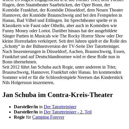
Hagen, dem Staatstheater Saarbrücken, der Oper Bonn, der
Komödie Frankfurt, der Komödie Düsseldorf, dem Neuen Theater
Hannover, der Komödie Braunschweig und bei den Festspielen in
Hanau, Bad Vilbel und Ettlingen.
Im Sprechtheater spielte er in
Klassikern wie
Faust
oder
Othello,
aber auch in Komödien wie
Funny Money
oder
Loriot.
Darüber hinaus hat der ausgebildete
Sänger Partien in Musicals wie
The Rocky Horror Show
oder
Der
kleine Horrorladen
verkörpert. Seit drei Jahren spielt er die Rolle des
„Schotty“ in der Bühnenversion der TV-Serie
Der Tatortreiniger.
Nach Inszenierungen in Düsseldorf, Aachen, Braunschweig, Essen,
Frankfurt und auf Deutschlandtournee wird er diese Rolle nun in
Bonn übernehmen.
Seit 2012 führt Jan Schuba auch Regie, unter anderem in Trier,
Braunschweig, Hannover, Frankfurt oder Hanau. Im kommenden
Sommer wird er für die Schlossfestspiele Neersen das Kinderstück
Nils Holgersson
inszenieren.
Jan Schuba im Contra-Kreis-Theater
Darsteller/in
in
Der Tatortreiniger
Darsteller/in
in
Der Tatortreiniger - 2. Teil
Regie
für
Camping Forever