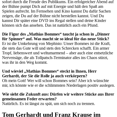
sofort durch die Freude des Publikums. Ein erfolgreicher Abend auf
der Bühne pumpt Dich auf mit Energie und hält den Spaß am
Spielen aufrecht. Im Fernsehen und Kino kannst Du dafür Sachen
zeigen, die Du auf der Bühne nicht herstellen kannst. Und Du
kannst Dir später eine DVD ins Regal stellen und deine Kinder
können sich das ansehen. Das ist natürlich auch ein Pfund.
Die Figur des „Mathias Bommes“ taucht ja schon in „Dinner
für Spinner“ auf. Was macht sie so ideal für das neue Stück?
Er ist die Umkehrung von Mephisto: Unser Bommes ist die Kraft,
die stets das Gute will und stets den Schrecken schafft. Ein armer
Tropf, liebenswert und weltumarmend – aber auch eine entsetzliche
Nervensäge, die als Tollpatsch-Terminator alles ins Chaos stürzt,
was ihr in den Weg kommt.
Und wieviel „Mathias Bommes“ steckt in Ihnen, Herr
Gerhardt, der Sie die Rolle ja auch verkörpern?
Oh mein Gott! Wer will schon Bommes sein? Aber ich wünschte
mir, ich könnte wie er die schlimmsten Niederlagen positiv auslegen.
Wie sieht die Zukunft aus: Dürfen wir weitere Stücke aus Ihrer
gemeinsamen Feder erwarten?
Natürlich. Es ist längst zu spät, um sich noch zu trennen.
Tom Gerhardt und Franz Krause im