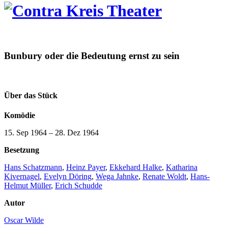
Bunbury oder die Bedeutung ernst zu sein
Über das Stück
Komödie
15. Sep 1964
–
28. Dez 1964
Besetzung
Hans Schatzmann
,
Heinz Payer
,
Ekkehard Halke
,
Katharina
Kivernagel
,
Evelyn Döring
,
Wega Jahnke
,
Renate Woldt
,
Hans-
Helmut Müller
,
Erich Schudde
Autor
Oscar Wilde