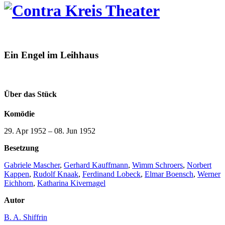
Ein Engel im Leihhaus
Über das Stück
Komödie
29. Apr 1952
–
08. Jun 1952
Besetzung
Gabriele Mascher
,
Gerhard Kauffmann
,
Wimm Schroers
,
Norbert
Kappen
,
Rudolf Knaak
,
Ferdinand Lobeck
,
Elmar Boensch
,
Werner
Eichhorn
,
Katharina Kivernagel
Autor
B. A. Shiffrin