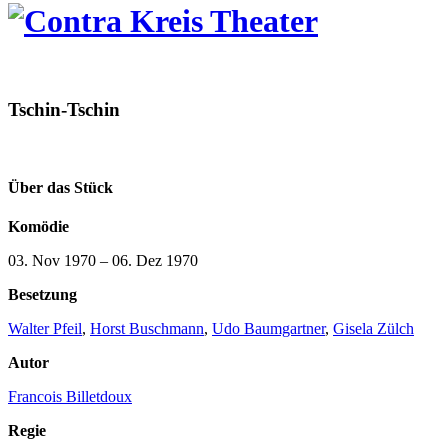
Tschin-Tschin
Über das Stück
Komödie
03. Nov 1970
–
06. Dez 1970
Besetzung
Walter Pfeil
,
Horst Buschmann
,
Udo Baumgartner
,
Gisela Zülch
Autor
Francois Billetdoux
Regie