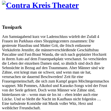
Tussipark
Am Samstagabend kurz vor Ladenschluss würfelt der Zufall 4
Frauen im Parkhaus eines Shoppingcenters zusammen: Die
gestresste Hausfrau und Mutter Grit, die frisch entlassene
Verkäuferin Jennifer, die männerverschleißende Geschäftsfrau
Pascaline und Fast-Braut Wanda, die sich nach geplatzter Hochzeit
in ihrem Auto auf dem Frauenparkplatz verschanzt. So verschieden
die Leben der einzelnen Damen sind, so ähnlich sind doch ihre
Sehnsüchte in Bezug auf den Traummann. Aber Männer sind wie
Zähne, erst kriegt man sie schwer, und wenn man sie hat,
verursachen sie dauernd Beschwerden! Zeit für eine
Frauengemeinschaft, die sich zum Kampf gegen Möchtegernmachos
wappnet. Mit Pommes, Alkohol und Karaoke-Songs wird der Frust
von der Seele gefeiert. Doch wenn Männer wie Zähne sind,
hinterlassen sie – wenn man sie los ist – eben leider auch eine
Lücke. Und so bleibt die Nacht im Kaufhaus nicht folgenlos …
Eine turbulente Komödie mit Musik voller Witz, Herz und
weiblicher Freundschaft.