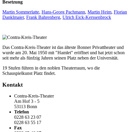
Besetzung
Martin Sommerlatte
,
Hans-Georg Pachmann
,
Martin Heim
,
Florian
Danklmaier
,
Frank Bahrenberg
,
Ulrich Eick-Kerssenbrock
Das Contra-Kreis-Theater ist das älteste Bonner Privattheater und
wurde am 20. Mai 1950 mit "Hamlet" eröffnet und hat jetzt schon
seit mehr als fünfzig Jahren seinen Platz neben der Universität.
19 Stufen führen in den noblen Theaterraum, wo die
Schauspielkunst Platz findet.
Kontakt
Contra-Kreis-Theater
Am Hof 3 - 5
53113 Bonn
Telefon
0228 63 23 07
0228 63 55 17
Fax