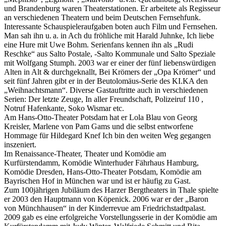
und Brandenburg waren Theaterstationen. Er arbeitete als Regisseur
an verschiedenen Theatern und beim Deutschen Fernsehfunk.
Interessante Schauspieleraufgaben boten auch Film und Fernsehen.
Man sah ihn u. a. in Ach du fröhliche mit Harald Juhnke, Ich liebe
eine Hure mit Uwe Bohm. Serienfans kennen ihn als „Rudi
Reschke“ aus Salto Postale, -Salto Kommunale und Salto Speziale
mit Wolfgang Stumph. 2003 war er einer der fünf liebenswürdigen
Alten in Alt & durchgeknallt, Bei Krömers der „Opa Krömer“ und
seit fünf Jahren gibt er in der Beutolomäus-Serie des KI.KA den
„Weihnachtsmann“. Diverse Gastauftritte auch in verschiedenen
Serien: Der letzte Zeuge, In aller Freundschaft, Polizeiruf 110 ,
Notruf Hafenkante, Soko Wismar etc.
Am Hans-Otto-Theater Potsdam hat er Lola Blau von Georg
Kreisler, Marlene von Pam Gams und die selbst entworfene
Hommage für Hildegard Knef Ich bin den weiten Weg gegangen
inszeniert.
Im Renaissance-Theater, Theater und Komödie am
Kurfürstendamm, Komödie Winterhuder Fährhaus Hamburg,
Komödie Dresden, Hans-Otto-Theater Potsdam, Komödie am
Bayrischen Hof in München war und ist er häufig zu Gast.
Zum 100jährigen Jubiläum des Harzer Bergtheaters in Thale spielte
er 2003 den Hauptmann von Köpenick. 2006 war er der „Baron
von Münchhausen“ in der Kinderrevue am Friedrichstadtpalast.
2009 gab es eine erfolgreiche Vorstellungsserie in der Komödie am