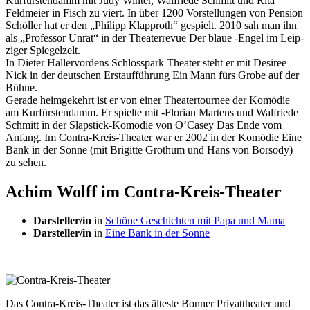
Kurfürstendamm mit Judy Winter, Walfriede Schmitt und Rita
Feldmeier in Fisch zu viert. In über 1200 Vorstellungen von Pension
Schöller hat er den „Philipp Klapproth“ gespielt. 2010 sah man ihn
als „Professor Unrat“ in der Theaterrevue Der blaue -Engel im Leip-
ziger Spiegelzelt.
In Dieter Hallervordens Schlosspark Theater steht er mit Desiree
Nick in der deutschen Erstaufführung Ein Mann fürs Grobe auf der
Bühne.
Gerade heimgekehrt ist er von einer Theatertournee der Komödie
am Kurfürstendamm. Er spielte mit -Florian Martens und Walfriede
Schmitt in der Slapstick-Komödie von O’Casey Das Ende vom
Anfang. Im Contra-Kreis-Theater war er 2002 in der Komödie Eine
Bank in der Sonne (mit Brigitte Grothum und Hans von Borsody)
zu sehen.
Achim Wolff im Contra-Kreis-Theater
Darsteller/in
in
Schöne Geschichten mit Papa und Mama
Darsteller/in
in
Eine Bank in der Sonne
Das Contra-Kreis-Theater ist das älteste Bonner Privattheater und