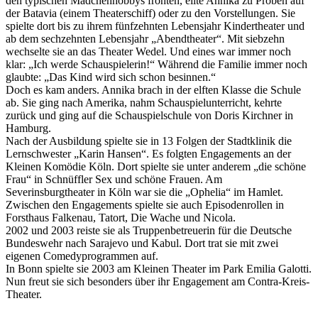
den typischen Mädchenhobbys frönten, eilte Annika zu Proben auf
der Batavia (einem Theaterschiff) oder zu den Vorstellungen. Sie
spielte dort bis zu ihrem fünfzehnten Lebensjahr Kindertheater und
ab dem sechzehnten Lebensjahr „Abendtheater“. Mit siebzehn
wechselte sie an das Theater Wedel. Und eines war immer noch
klar: „Ich werde Schauspielerin!“ Während die Familie immer noch
glaubte: „Das Kind wird sich schon besinnen.“
Doch es kam anders. Annika brach in der elften Klasse die Schule
ab. Sie ging nach Amerika, nahm Schauspielunterricht, kehrte
zurück und ging auf die Schauspielschule von Doris Kirchner in
Hamburg.
Nach der Ausbildung spielte sie in 13 Folgen der Stadtklinik die
Lernschwester „Karin Hansen“. Es folgten Engagements an der
Kleinen Komödie Köln. Dort spielte sie unter anderem „die schöne
Frau“ in Schnüffler Sex und schöne Frauen. Am
Severinsburgtheater in Köln war sie die „Ophelia“ im Hamlet.
Zwischen den Engagements spielte sie auch Episodenrollen in
Forsthaus Falkenau, Tatort, Die Wache und Nicola.
2002 und 2003 reiste sie als Truppenbetreuerin für die Deutsche
Bundeswehr nach Sarajevo und Kabul. Dort trat sie mit zwei
eigenen Comedyprogrammen auf.
In Bonn spielte sie 2003 am Kleinen Theater im Park Emilia Galotti.
Nun freut sie sich besonders über ihr Engagement am Contra-Kreis-
Theater.