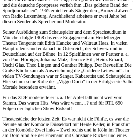
und die deutsche Sportpresse verlieh ihm „Das goldene Band der
Sportjournalisten“. 1965 erhielt er als Sänger den „Bronze-Löwen“
von Radio Luxemburg. Anschließend arbeitete er zwei Jahre bei
diesem Sender als Sprecher und Moderator.
Seiner Ausbildung zum Schauspieler und dem Sprachstudium in
München folgte 1968 das erste Engagement am Heidelberger
Theater Tangente mit Edith Hancke und Waltraut Haas. In vielen
Hauptrollen stand er danach in Österreich, der Schweiz und in
Deutschland auf der Bühne. In 12 Spielfilmen war er Partner u. a.
von Paul Hörbiger, Johanna Matz, Terence Hill, Heinz Erhard,
Uschi Glas, Theo Lingen und Gunther Philipp. Der Revuefilm Die
Große Kür bekam als Auszeichnung die „Goldene Leinwand“. In
vielen TV-Sendungen war er Sänger, Kabarettist und Schauspieler.
Hier sei nur seine Rolle des „Viggo Doria“ in der Erfolgsserie Salto
Mortale besonders erwähnt.
Für das ZDF moderierte er u. a. Der Apfel fällt nicht weit vom
Stamm, Das waren Hits, Was wäre wenn…? und für RTL 650
Folgen der täglichen Show Riskant!
Theaterstücke der letzten Zeit: Es war nicht die Fünfte, es war die
Neunte an der Komödie Düsseldorf mit Heide Keller, in Frankfurt
an der Komödie Zwei links – Zwei rechts und in Köln im Theater
am Dom Sind Sie der Ehemann mit Christiane Rücker und eines