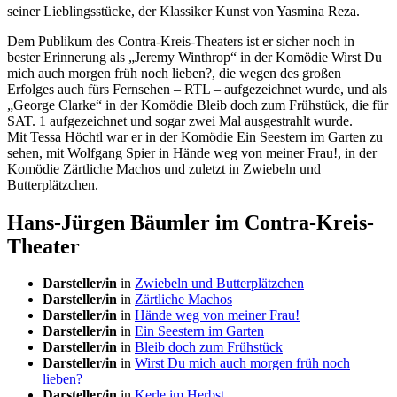
seiner Lieblingsstücke, der Klassiker Kunst von Yasmina Reza.
Dem Publikum des Contra-Kreis-Theaters ist er sicher noch in
bester Erinnerung als „Jeremy Winthrop“ in der Komödie Wirst Du
mich auch morgen früh noch lieben?, die wegen des großen
Erfolges auch fürs Fernsehen – RTL – aufgezeichnet wurde, und als
„George Clarke“ in der Komödie Bleib doch zum Frühstück, die für
SAT. 1 aufgezeichnet und sogar zwei Mal ausgestrahlt wurde.
Mit Tessa Höchtl war er in der Komödie Ein Seestern im Garten zu
sehen, mit Wolfgang Spier in Hände weg von meiner Frau!, in der
Komödie Zärtliche Machos und zuletzt in Zwiebeln und
Butterplätzchen.
Hans-Jürgen Bäumler im Contra-Kreis-
Theater
Darsteller/in
in
Zwiebeln und Butterplätzchen
Darsteller/in
in
Zärtliche Machos
Darsteller/in
in
Hände weg von meiner Frau!
Darsteller/in
in
Ein Seestern im Garten
Darsteller/in
in
Bleib doch zum Frühstück
Darsteller/in
in
Wirst Du mich auch morgen früh noch
lieben?
Darsteller/in
in
Kerle im Herbst