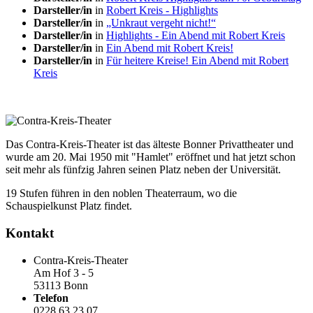
Darsteller/in
in
Robert Kreis - Highlights
Darsteller/in
in
„Unkraut vergeht nicht!“
Darsteller/in
in
Highlights - Ein Abend mit Robert Kreis
Darsteller/in
in
Ein Abend mit Robert Kreis!
Darsteller/in
in
Für heitere Kreise! Ein Abend mit Robert
Kreis
Das Contra-Kreis-Theater ist das älteste Bonner Privattheater und
wurde am 20. Mai 1950 mit "Hamlet" eröffnet und hat jetzt schon
seit mehr als fünfzig Jahren seinen Platz neben der Universität.
19 Stufen führen in den noblen Theaterraum, wo die
Schauspielkunst Platz findet.
Kontakt
Contra-Kreis-Theater
Am Hof 3 - 5
53113 Bonn
Telefon
0228 63 23 07