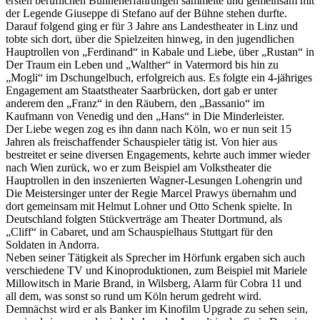
ersten beruflichen ­Bühnenerfahrungen sammelte und gemeinsam mit
der Legende Giuseppe di Stefano auf der Bühne stehen durfte.
Darauf folgend ging er für 3 Jahre ans Landestheater in Linz und
tobte sich dort, über die Spielzeiten hinweg, in den jugendlichen
Hauptrollen von „Ferdinand“ in Kabale und Liebe, über „Rustan“ in
Der Traum ein Leben und „Walther“ in Vatermord bis hin zu
„Mogli“ im Dschungelbuch, erfolgreich aus. Es folgte ein 4-jähriges
Engagement am Staatstheater Saarbrücken, dort gab er unter
anderem den „Franz“ in den Räubern, den „Bassanio“ im
Kaufmann von Venedig und den „Hans“ in Die Minderleister.
Der Liebe wegen zog es ihn dann nach Köln, wo er nun seit 15
Jahren als freischaffender Schauspieler ­tätig ist. Von hier aus
bestreitet er seine diversen ­Engagements, kehrte auch immer wieder
nach Wien zurück, wo er zum Beispiel am Volkstheater die
Hauptrollen in den inszenierten Wagner-Lesungen ­Lohengrin und
Die Meistersinger unter der Regie ­Marcel Prawys übernahm und
dort gemeinsam mit Helmut Lohner und Otto Schenk spielte. In
Deutschland folgten Stückverträge am Theater Dortmund, als
„Cliff“ in Cabaret, und am Schauspielhaus Stuttgart für den
Soldaten in Andorra.
Neben seiner Tätigkeit als Sprecher im Hörfunk ­er­gaben sich auch
verschiedene TV und Kinoproduktionen, zum Beispiel mit Mariele
Millowitsch in Marie Brand, in Wilsberg, Alarm für Cobra 11 und
all dem, was sonst so rund um Köln herum gedreht wird.
Demnächst wird er als Banker im Kinofilm Upgrade zu ­sehen sein,