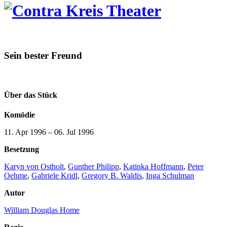
Sein bester Freund
Über das Stück
Komödie
11. Apr 1996
–
06. Jul 1996
Besetzung
Karyn von Ostholt
,
Gunther Philipp
,
Katinka Hoffmann
,
Peter
Oehme
,
Gabriele Kridl
,
Gregory B. Waldis
,
Inga Schulman
Autor
William Douglas Home