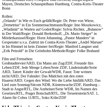
Mayen, Deutsches Schauspielhaus Hamburg, Contra-Kreis-Theater
Bonn
Rollen:
„Orlando“ in Wie es Euch gefällt/Regie: Dr. Peter von Wiese,
„Demetrius“ in Ein Sommernachtstraum/Regie: Imo Moszkowicz,
„Wladimir“ in Warten auf Godot/Regie: Sylvia Richter, „Bulanow“
in Der Wald/Regie: Donald Berkenhoff, „Dr. Mario Steiger“ in
Mörderkarussel/Regie: Horst Johanning, „Pastor Manders“ in
Gespenster u.v.a. Zuletzt im Contra-Kreis-Theater „André Marsan“
in Im Himmel ist kein Zimmer frei/Regie: Manfred Langner und
„Erik Petzold“ in Die Grönholm-Methode/Regie: Folke Braband
Film und Fernsehen:
Großstadtrevier/ARD, Ein Mann am Zug/ZDF, Freunde fürs
Leben/ZDF, ­Jede Menge Leben/Serie ZDF, Lindenstraße/Serie
ARD, Tatort: Kinder der Gewalt/WDR, Faust: Tote weinen
nicht/ARD, Der Fahnder: Das Mädchen mit den roten
Haaren/ARD, Gegen den Wind: Wo die Liebe hinfällt/ARD, Das
Lied zum Sonntag/Sitcom NDR, Küstenwache/ZDF, Hamburg –
Stadt in Angst/RTL, Die Anrheiner/Serie WDR, Im Namen des
Gesetzes/RTL, Prager Botschaft/RTL, Die Treuetesterin/SAT. 1,
Alarm für Cobra 11/RTL, Soko Köln/ZDF