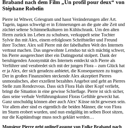
Braband nach dem Film „Un profil pour deux“ von
Stéphane Robelin
Pierre ist Witwer, Griesgram und hasst Veränderungen aller Art.
Tagein, tagaus schwelgt er in Erinnerungen an die gute alte Zeit und
züchtet seltene Schimmelkulturen im Kühlschrank. Um den alten
Herrn zurück ins Leben zu schubsen, verkuppelt seine Tochter
Sylvie ihn mit Alex, einem erfolglosen Schriftsteller und Freund
ihrer Tochter. Alex soll Pierre mit der fabelhaften Welt des Internets
vertraut machen. Das ungewohnte Lernduo tut sich mächtig schwer,
bis Pierre ausgerechnet über ein Datingportal stolpert. Dank der
beruhigenden Anonymität des Internets entdeckt sich Pierre als
Verführer und verabredet sich mit der jungen Flora – zum Glück hat
er ja Alex, der sich geradezu anbietet, die Konsequenzen zu tragen.
Der in großen Finanznöten steckende Alex akzeptiert Pierres
unmoralisches, aber exzellent bezahltes Angebot und geht an Pierres
Stelle zum Rendezvous. Dass sich Flora Hals über Kopf verliebt,
bringt die Situation in eine gewisse Schieflage. Pierre ist sich sicher,
dass seine verbale Verführungskunst Floras Gefühle geweckt hat.
Ganz unschuldig können aber auch Alex‘ Küsse nicht gewesen sein.
Vor allem aber sind es eigentlich die beiden Männer, die von Flora
im Sturm erobert wurden, und nun endgültig im selben Boot sitzen,
nur die Kapitänsfrage muss noch geklärt werden…
Monsieur Pierre geht online
Fassung von Folke Braband nach