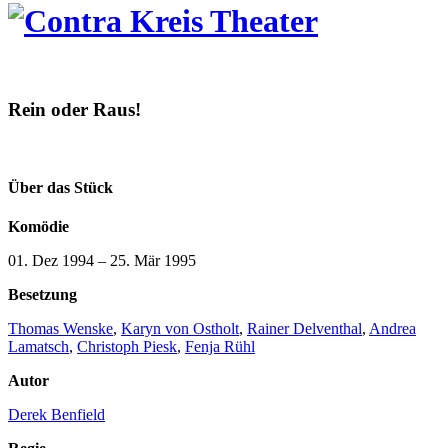
Rein oder Raus!
Über das Stück
Komödie
01. Dez 1994
–
25. Mär 1995
Besetzung
Thomas Wenske
,
Karyn von Ostholt
,
Rainer Delventhal
,
Andrea
Lamatsch
,
Christoph Piesk
,
Fenja Rühl
Autor
Derek Benfield